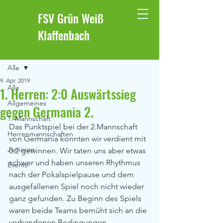
FSV Grün Weiß
Klaffenbach
Beitrag
Alle
9. Apr. 2019
Alle
1. Herren: 2:0 Auswärtssieg
Allgemeines
gegen Germania 2.
1. Mannschaft
Das Punktspiel bei der 2.Mannschaft 
Herrenmannschaften
von Germania konnten wir verdient mit 
Junioren
0:2 gewinnen. Wir taten uns aber etwas 
schwer und haben unseren Rhythmus 
Events
nach der Pokalspielpause und dem 
ausgefallenen Spiel noch nicht wieder 
ganz gefunden. Zu Beginn des Spiels 
waren beide Teams bemüht sich an die 
vorhandenen Bedingungen 