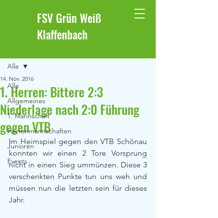
FSV Grün Weiß
Klaffenbach
Beitrag
Alle
14. Nov. 2016
Alle
1. Herren: Bittere 2:3
Allgemeines
Niederlage nach 2:0 Führung
1. Mannschaft
gegen VTB
Herrenmannschaften
Im Heimspiel gegen den VTB Schönau 
Junioren
konnten wir einen 2 Tore Vorsprung 
Events
nicht in einen Sieg ummünzen. Diese 3 
verschenkten Punkte tun uns weh und 
müssen nun die letzten sein für dieses 
Jahr.