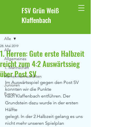
FSV Grün Weiß
Klaffenbach
Beitrag
Alle
28. Mai 2019
Alle
1. Herren: Gute erste Halbzeit
Allgemeines
reicht zum 4:2 Auswärtssieg
1. Mannschaft
über Post SV
Herrenmannschaften
Im Auswärtsspiel gegen den Post SV 
Junioren
konnten wir die Punkte
Events
nach Klaffenbach entführen. Der 
Grundstein dazu wurde in der ersten 
Hälfte
gelegt. In der 2.Halbzeit gelang es uns 
nicht mehr unseren Spielplan