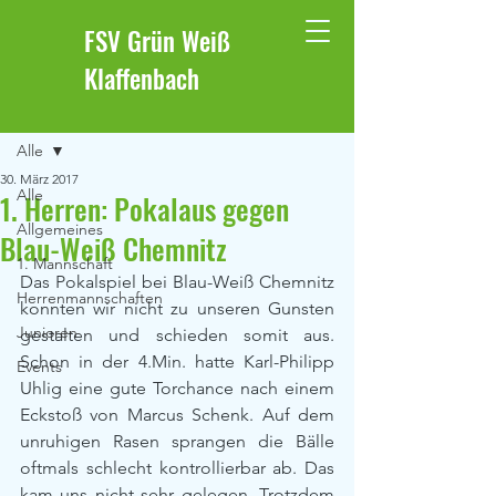
FSV Grün Weiß
Klaffenbach
Beitrag
Alle
30. März 2017
Alle
1. Herren: Pokalaus gegen
Allgemeines
Blau-Weiß Chemnitz
1. Mannschaft
Das Pokalspiel bei Blau-Weiß Chemnitz 
Herrenmannschaften
konnten wir nicht zu unseren Gunsten 
Junioren
gestalten und schieden somit aus. 
Schon in der 4.Min. hatte Karl-Philipp 
Events
Uhlig eine gute Torchance nach einem 
Eckstoß von Marcus Schenk. Auf dem 
unruhigen Rasen sprangen die Bälle 
oftmals schlecht kontrollierbar ab. Das 
kam uns nicht sehr gelegen. Trotzdem 