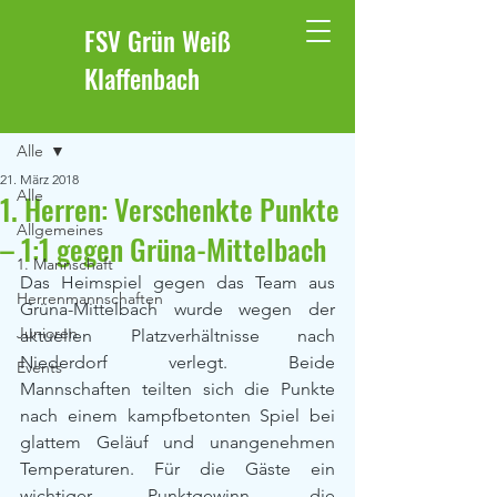
FSV Grün Weiß
Klaffenbach
Beitrag
Alle
21. März 2018
Alle
1. Herren: Verschenkte Punkte
Allgemeines
– 1:1 gegen Grüna-Mittelbach
1. Mannschaft
Das Heimspiel gegen das Team aus 
Herrenmannschaften
Grüna-Mittelbach wurde wegen der 
Junioren
aktuellen Platzverhältnisse nach 
Niederdorf verlegt. Beide 
Events
Mannschaften teilten sich die Punkte 
nach einem kampfbetonten Spiel bei 
glattem Geläuf und unangenehmen 
Temperaturen. Für die Gäste ein 
wichtiger Punktgewinn, die 