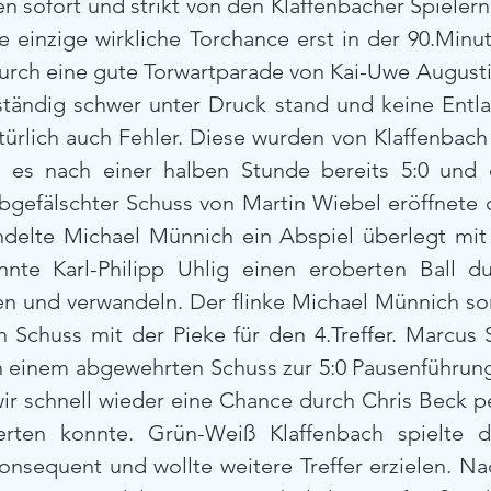
n sofort und strikt von den Klaffenbacher Spielern
e einzige wirkliche Torchance erst in der 90.Minut
rch eine gute Torwartparade von Kai-Uwe Augustin 
tändig schwer unter Druck stand und keine Entlas
türlich auch Fehler. Diese wurden von Klaffenbach
d es nach einer halben Stunde bereits 5:0 und 
bgefälschter Schuss von Martin Wiebel eröffnete d
delte Michael Münnich ein Abspiel überlegt mit I
nte Karl-Philipp Uhlig einen eroberten Ball du
 und verwandeln. Der flinke Michael Münnich sor
 Schuss mit der Pieke für den 4.Treffer. Marcus S
 einem abgewehrten Schuss zur 5:0 Pausenführung 
ir schnell wieder eine Chance durch Chris Beck per
erten konnte. Grün-Weiß Klaffenbach spielte di
onsequent und wollte weitere Treffer erzielen. Na