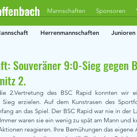
affenbach
ten
Verein
Mannschaften
Sponsoren
Mannschaft
Herrenmannschaften
Junioren
ft: Souveräner 9:0-Sieg gegen 
itz 2.
ie 2.Vertretung des BSC Rapid konnten wir ein
0 Sieg erzielen. Auf dem Kunstrasen des Sportf
fang an das Spiel. Der BSC Rapid war nie in der L
. Immer waren sie ein wenig zu spät am Mann und ko
Aktionen reagieren. Ihre Bemühungen das eigene A