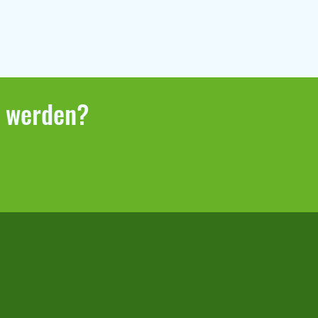
r werden?
bericht Klaffenbach –
berg