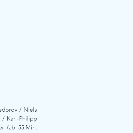
edorov / Niels 
 Karl-Philipp 
r (ab 55.Min. 