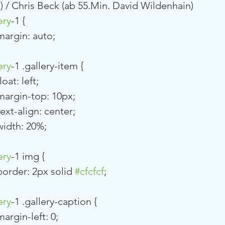
/ Chris Beck (ab 55.Min. David Wildenhain) 
ery
-1 {
			margin: auto;
ery
-1 .gallery-item {
			float: left;
				margin-top: 10px;
			text-align: center;
			width: 20%;
ery
-1 img {
				border: 2px solid 
#cfcfcf
;
ery
-1 .gallery-caption {
			margin-left: 0;