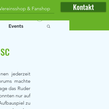
Kontakt
Vereinsshop & Fanshop
Anmelden
Events
BSC
en jederzeit 
orums machte 
age das Ruder 
nnten nur auf 
ufbauspiel zu 