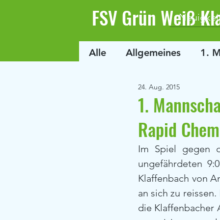
FSV Grün Weiß Kl
Neuigkei
Alle
Allgemeines
1. 
24. Aug. 2015
1. Mannscha
Rapid Chemn
Im Spiel gegen d
ungefährdeten 9:
Klaffenbach von An
an sich zu reissen
die Klaffenbacher 