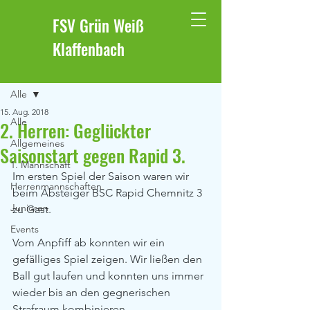
FSV Grün Weiß
Klaffenbach
Beitrag
Alle
15. Aug. 2018
Alle
2. Herren: Geglückter
Allgemeines
Saisonstart gegen Rapid 3.
1. Mannschaft
Im ersten Spiel der Saison waren wir 
Herrenmannschaften
beim Absteiger BSC Rapid Chemnitz 3 
Junioren
zu Gast.
Events
Vom Anpfiff ab konnten wir ein 
gefälliges Spiel zeigen. Wir ließen den 
Ball gut laufen und konnten uns immer 
wieder bis an den gegnerischen 
Strafraum kombinieren.