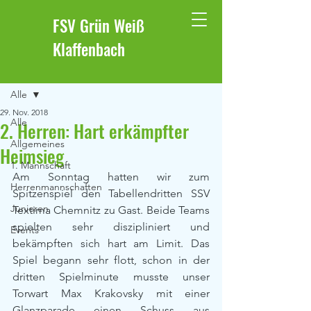
FSV Grün Weiß
Klaffenbach
Beitrag
Alle
29. Nov. 2018
Alle
2. Herren: Hart erkämpfter
Allgemeines
Heimsieg
1. Mannschaft
Am Sonntag hatten wir zum 
Herrenmannschaften
Spitzenspiel den Tabellendritten SSV 
Junioren
Textima Chemnitz zu Gast. Beide Teams 
spielten sehr diszipliniert und 
Events
bekämpften sich hart am Limit. Das 
Spiel begann sehr flott, schon in der 
dritten Spielminute musste unser 
Torwart Max Krakovsky mit einer 
Glanzparade einen Schuss aus 