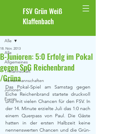
FSV Grün Weiß
Klaffenbach
Beitrag
Alle
18. Nov. 2013
Alle
B-Junioren: 5:0 Erfolg im Pokal
Allgemeines
gegen SpG Reichenbrand
1. Mannschaft
/Grüna
Herrenmannschaften
Das Pokal-Spiel am Samstag gegen 
Junioren
Eiche Reichenbrand startete druckvoll 
Events
und mit vielen Chancen für den FSV. In 
der 14. Minute erzielte Juli das 1:0 nach 
einem Querpass von Paul. Die Gäste 
hatten in der ersten Halbzeit keine 
nennenswerten Chancen und die Grün-