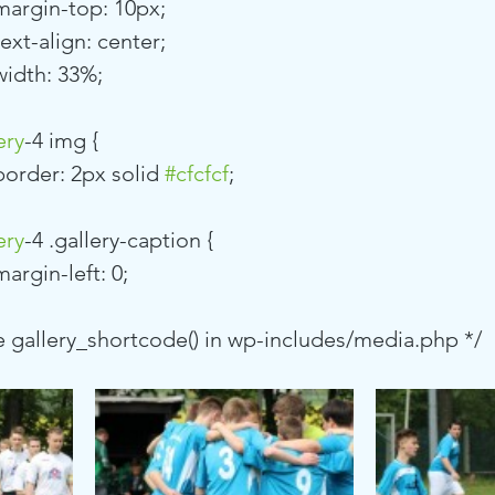
				margin-top: 10px;
			text-align: center;
			width: 33%;
ery
-4 img {
				border: 2px solid 
#cfcfcf
;
ery
-4 .gallery-caption {
			margin-left: 0;
 see gallery_shortcode() in wp-includes/media.php */