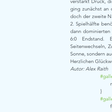
verstärkt Druck, d
ging zunächst an 
doch der zweite Na
2. Spielhälfte be
dann dominierten s
6:0 Endstand. E
Seitenwechseln, Z
Sonne, sondern auc
Herzlichen Glückw
Autor: Alex Raith
#gall
	
			}
#gall
	