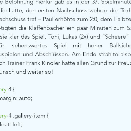
ie Belohnung hierfür gab es in der 37. Spielminute
die Latte, den ersten Nachschuss wehrte der Torh
chschuss traf – Paul erhöhte zum 2:0, dem Halbzeit
nötigten die Klaffenbacher ein paar Minuten zum 
ie klar das Spiel. Toni, Lukas (2x) und “Scheere”
in sehenswertes Spiel mit hoher Ballsicher
uspielen und Abschlüssen. Am Ende strahlte also 
h Trainer Frank Kindler hatte allen Grund zur Freu
unsch und weiter so!
ery
-4 {
			margin: auto;
ery
-4 .gallery-item {
			float: left;