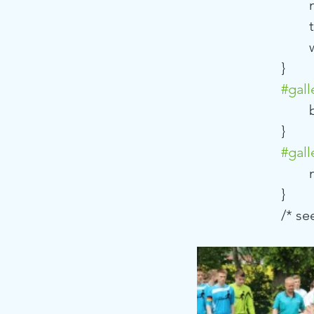
	
	
			}
#gall
			}
#gall
	
			}
			/*