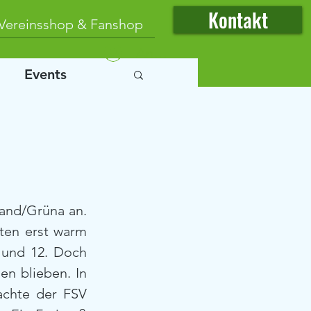
Kontakt
Vereinsshop & Fanshop
Anmelden
Events
and/Grüna an. 
ten erst warm 
und 12. Doch 
n blieben. In 
chte der FSV 