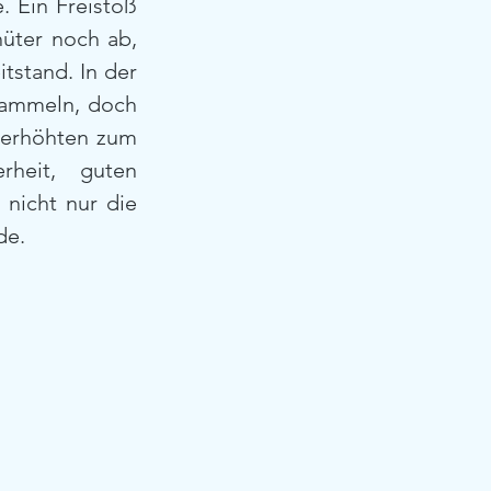
. Ein Freistoß 
üter noch ab, 
stand. In der 
Sammeln, doch 
 erhöhten zum 
heit, guten 
nicht nur die 
de.