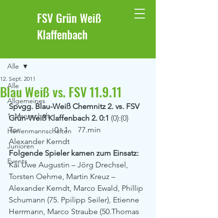
FSV Grün Weiß
Klaffenbach
Beitrag
Alle
12. Sept. 2011
Alle
Blau Weiß vs. FSV 11.9.11
Allgemeines
Spvgg. Blau-Weiß Chemnitz 2. vs. FSV 
1. Mannschaft
Grün-Weiß Klaffenbach 2. 0:1 
(0):(0)
Tor:                 0 : 1     77.min             
Herrenmannschaften
Alexander Kerndt
Junioren
Folgende Spieler kamen zum Einsatz:
Events
Kai Uwe Augustin – Jörg Drechsel, 
Torsten Oehme, Martin Kreuz – 
Alexander Kerndt, Marco Ewald, Phillip 
Schumann (75. Ppilipp Seiler), Etienne 
Herrmann, Marco Straube (50.Thomas 