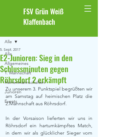
FSV Grün Weiß
Klaffenbach
Beitrag
Alle
5. Sept. 2017
Alle
E2-Junioren: Sieg in den
Allgemeines
Schlussminuten gegen
1. Mannschaft
Röhrsdorf 2 erkämpft
Herrenmannschaften
Zu unserem 3. Punktspiel begrüßten wir 
Junioren
am Samstag auf heimischen Platz die 
Events
2.Mannschaft aus Röhrsdorf.
In der Vorsaison lieferten wir uns in 
Röhrsdorf ein hartumkämpftes Match, 
in dem wir als glücklicher Sieger vom 