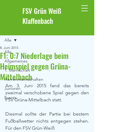
FSV Grün Weiß
Klaffenbach
Beitrag
Alle
8. Juni 2015
Alle
F1: 0:7 Niederlage beim
Allgemeines
Heimspiel gegen Grüna-
1. Mannschaft
Mittelbach
Herrenmannschaften
Am 3. Juni 2015 fand das bereits 
Junioren
zweimal verschobene Spiel gegen den 
Events
FSV Grüna-Mittelbach statt.
Diesmal sollte der Partie bei bestem 
Fußballwetter nichts entgegen stehen. 
Für den FSV Grün-Weiß