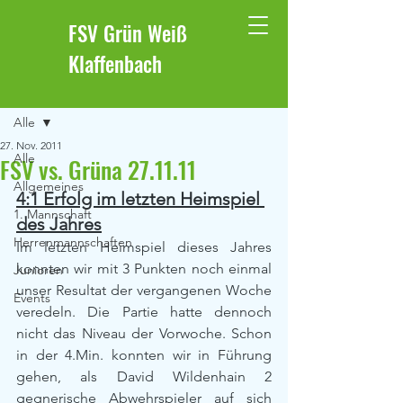
FSV Grün Weiß
Klaffenbach
Beitrag
Alle
27. Nov. 2011
Alle
FSV vs. Grüna 27.11.11
Allgemeines
4:1 Erfolg im letzten Heimspiel 
1. Mannschaft
des Jahres
Herrenmannschaften
Im letzten Heimspiel dieses Jahres 
konnten wir mit 3 Punkten noch einmal 
Junioren
unser Resultat der vergangenen Woche 
Events
veredeln. Die Partie hatte dennoch 
nicht das Niveau der Vorwoche. Schon 
in der 4.Min. konnten wir in Führung 
gehen, als David Wildenhain 2 
gegnerische Abwehrspieler auf sich 