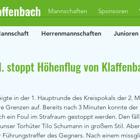
affenbach
ten
Verein
Mannschaften
Sponsoren
Mannschaft
Herrenmannschaften
Junioren
. stoppt Höhenflug von Klaffenba
re Grenzen auf. Bereits nach 3 Minuten konnte der 
 ein Foul im Strafraum gestoppt werden. Den fäll
e unser Torhüter Tilo Schumann in großem Stil. Aber
r Führungstreffer des Gegners. Nach einem missgl