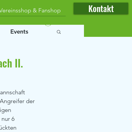
Kontakt
Vereinsshop & Fanshop
Anmelden
Events
ch II.
Angreifer der 
igen 
 nur 6 
ückten 