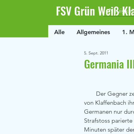
FSV Grün Weiß Kl
Neuigkei
Alle
Allgemeines
1. 
5. Sept. 2011
Germania III
        Der Gegner zeigte in der 1. Hauptrunde des Kreispokals der 2. Mannschaft 
von Klaffenbach ih
Germanen nur durch
Strafstoss pariert
Minuten später de