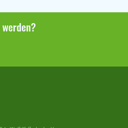
r werden?
bericht Klaffenbach –
berg