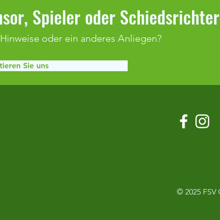
sor, Spieler oder Schiedsrichte
 Hinweise oder ein anderes Anliegen?
ieren Sie uns
Klaffenbach bleibt weiter
Spiel
ungeschlagen
Adels
© 2025
FSV 