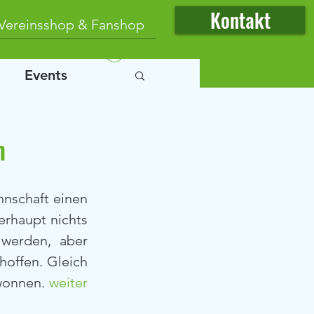
Kontakt
Vereinsshop & Fanshop
Anmelden
Events
n
nnschaft einen 
erhaupt nichts 
werden, aber 
offen. Gleich 
wonnen. 
weiter 