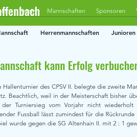
affenbach
ten
Verein
Mannschaften
Sponsoren
Mannschaft
Herrenmannschaften
Junioren
annschaft kann Erfolg verbuche
n Hallenturnier des CPSV II. belegte die zweite Ma
tz. Beachtlich, weil in der Meisterschaft bisher üb
 der Turniersieg vom Vorjahr nicht wiederholt 
ender Fussball lässt zumindest für die Rückrunde h
piel wurde gegen die SG Altenhain II. mit 2 : 1 ge