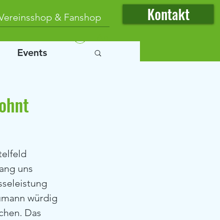
Kontakt
Vereinsshop & Fanshop
Anmelden
Events
lohnt
ang uns 
seleistung 
humann würdig 
chen. Das 