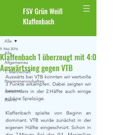
FSV Grün Weiß
Klaffenbach
Beitrag
Alle
9. Mai 2016
Alle
Klaffenbach 1 überzeugt mit 4:0
Allgemeines
Auswärtssieg gegen VTB
1. Mannschaft
Auswärts bei VTB konnten wir wertvolle 
Herrenmannschaften
3 Punkte erkämpfen. Dabei zeigten wir 
Junioren
besonders in der 2.Hälfte auch einige 
schöne Spielzüge.
Events
Klaffenbach spielte von Beginn an 
dominant. VTB wurde zunächst in der 
eigenen Hälfte eingeschnürt. Schon in 
der 7.Minute fiel das 0:1. Maximilian 