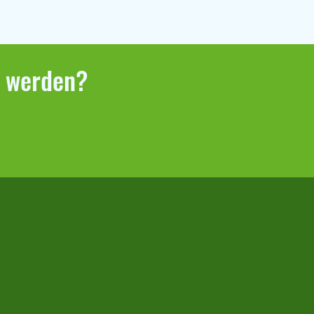
r werden?
bericht Klaffenbach –
berg