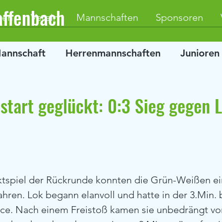
affenbach
ten
Verein
Mannschaften
Sponsoren
Mannschaft
Herrenmannschaften
Junioren
tart geglückt: 0:3 Sieg gegen 
ahren. Lok begann elanvoll und hatte in der 3.Min. 
ce. Nach einem Freistoß kamen sie unbedrängt vo