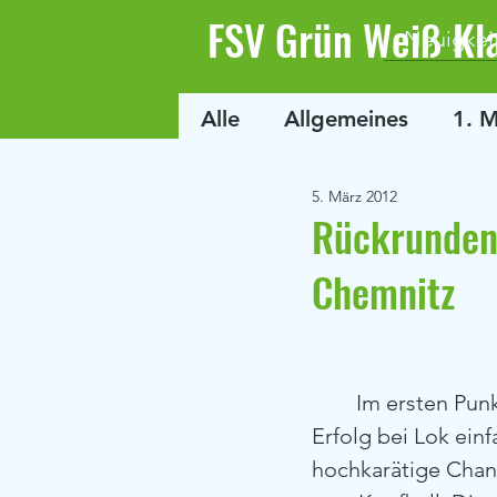
FSV Grün Weiß Kl
Neuigkei
Alle
Allgemeines
1. 
5. März 2012
Rückrundens
Chemnitz
        Im ersten Punktspiel der Rückrunde konnten die Grün-Weißen einen 3-Punkte-
Erfolg bei Lok einf
hochkarätige Chan