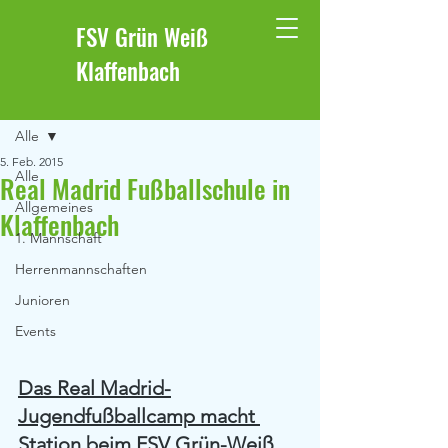
FSV Grün Weiß
Klaffenbach
Beitrag
Alle
5. Feb. 2015
Alle
Real Madrid Fußballschule in
Allgemeines
Klaffenbach
1. Mannschaft
Herrenmannschaften
Junioren
Events
Das Real Madrid-
Jugendfußballcamp macht 
Station beim FSV Grün-Weiß 