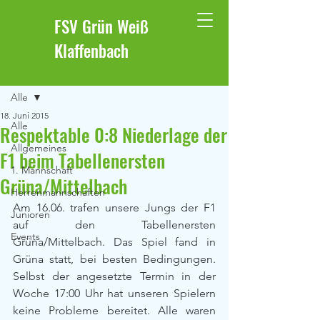
FSV Grün Weiß
Klaffenbach
Beitrag
Alle
18. Juni 2015
Alle
Respektable 0:8 Niederlage der
Allgemeines
F1 beim Tabellenersten
1. Mannschaft
Grüna/Mittelbach
Herrenmannschaften
Am 16.06. trafen unsere Jungs der F1 
Junioren
auf den Tabellenersten 
Events
Grüna/Mittelbach. Das Spiel fand in 
Grüna statt, bei besten Bedingungen. 
Selbst der angesetzte Termin in der 
Woche 17:00 Uhr hat unseren Spielern 
keine Probleme bereitet. Alle waren 