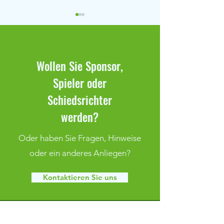
Wollen Sie Sponsor,
Spieler oder
Duralin-Cup & Optimum Cup
19. OSSI18 Bambin
Schiedsrichter
2026
14.06.2025
werden?
Oder haben Sie Fragen, Hinweise
oder ein anderes Anliegen?
Kontaktieren Sie uns
FSV Grün Weiß Klaffenbach