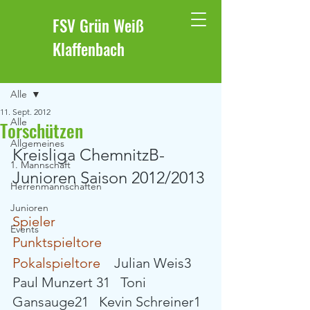
FSV Grün Weiß
Klaffenbach
Beitrag
Alle
11. Sept. 2012
Alle
Torschützen
Allgemeines
Kreisliga ChemnitzB-
1. Mannschaft
Junioren Saison 2012/2013 
Herrenmannschaften
Junioren
Spieler 
Events
Punktspieltore 
Pokalspieltore 
   Julian Weis3   
Paul Munzert 31   Toni 
Gansauge21   Kevin Schreiner1  