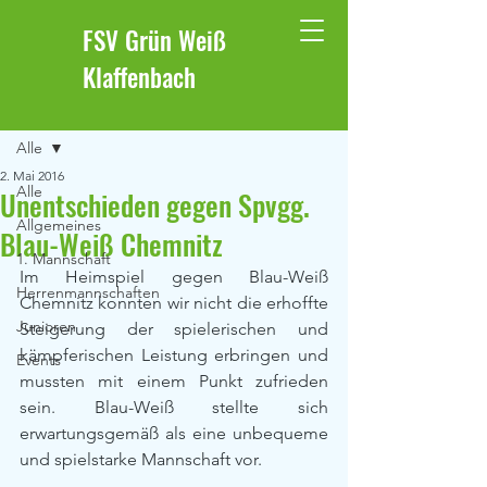
FSV Grün Weiß
Klaffenbach
Beitrag
Alle
2. Mai 2016
Alle
Unentschieden gegen Spvgg.
Allgemeines
Blau-Weiß Chemnitz
1. Mannschaft
Im Heimspiel gegen Blau-Weiß 
Herrenmannschaften
Chemnitz konnten wir nicht die erhoffte 
Junioren
Steigerung der spielerischen und 
kämpferischen Leistung erbringen und 
Events
mussten mit einem Punkt zufrieden 
sein. Blau-Weiß stellte sich 
erwartungsgemäß als eine unbequeme 
und spielstarke Mannschaft vor.