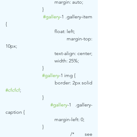
				margin: auto;
			}
#gallery
-1 .gallery-item 
{
				float: left;
				margin-top: 
10px;
				text-align: center;
				width: 25%;
			}
#gallery
-1 img {
				border: 2px solid 
#cfcfcf
;
			}
#gallery
-1 .gallery-
caption {
				margin-left: 0;
			}
			/* see 