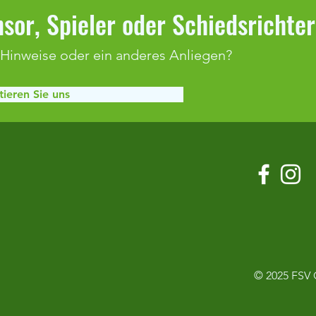
sor, Spieler oder Schiedsrichte
 Hinweise oder ein anderes Anliegen?
ieren Sie uns
Duralin-Cup & Optimum Cup 2026
19. O
14.06
© 2025
FSV 