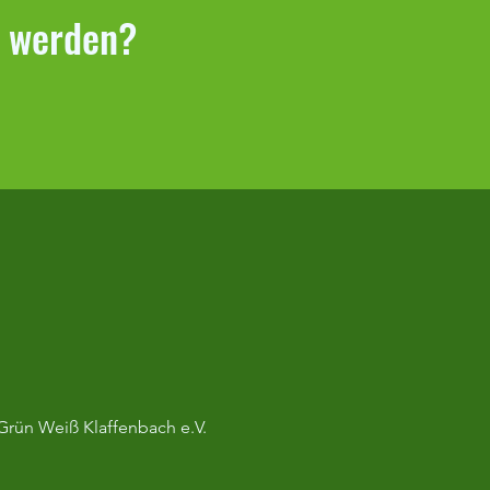
r werden?
SSI18 Bambini-CUP
.2025
Grün Weiß Klaffenbach e.V.