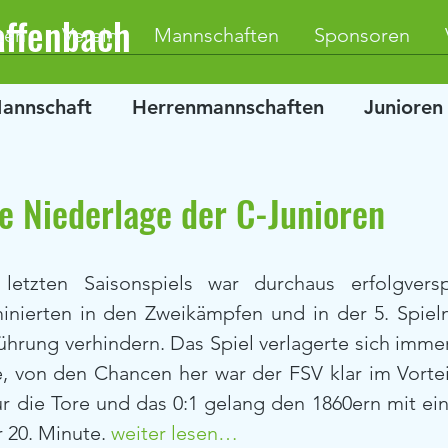
affenbach
ten
Verein
Mannschaften
Sponsoren
Mannschaft
Herrenmannschaften
Junioren
e Niederlage der C-Junioren
etzten Saisonspiels war durchaus erfolgversp
inierten in den Zweikämpfen und in der 5. Spiel
Führung verhindern. Das Spiel verlagerte sich immer
, von den Chancen her war der FSV klar im Vorteil
 die Tore und das 0:1 gelang den 1860ern mit eine
20. Minute. 
weiter lesen…