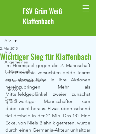
FSV Grün Weiß
Klaffenbach
Beitrag
Alle
2. Mai 2013
Alle
Wichtiger Sieg für Klaffenbach
Allgemeines
Im Heimspiel gegen die 2. Mannschaft 
1. Mannschaft
von Germania versuchten beide Teams 
erst einmal Ruhe in ihre Aktionen 
Herrenmannschaften
hereinzubringen. Mehr als 
Junioren
Mittelfeldgeplänkel zweier zunächst 
Events
gleichwertiger Mannschaften kam 
dabei nicht heraus. Etwas überraschend 
fiel deshalb in der 21.Min. Das 1:0. Eine 
Ecke, von Niels Blahnik getreten, wurde 
durch einen Germania-Akteur unhaltbar 