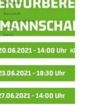
Allgemeines
1.
Mannschaft
Herrenmannschaften
Junioren
Events