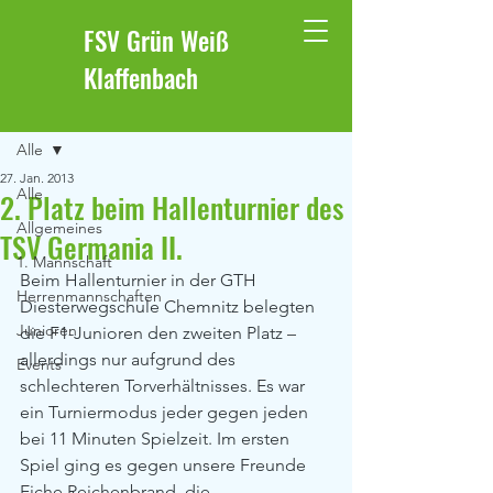
FSV Grün Weiß
Klaffenbach
Beitrag
Alle
27. Jan. 2013
Alle
2. Platz beim Hallenturnier des
Allgemeines
TSV Germania II.
1. Mannschaft
Beim Hallenturnier in der GTH 
Herrenmannschaften
Diesterwegschule Chemnitz belegten 
Junioren
die F1-Junioren den zweiten Platz – 
allerdings nur aufgrund des 
Events
schlechteren Torverhältnisses. Es war 
ein Turniermodus jeder gegen jeden 
bei 11 Minuten Spielzeit. Im ersten 
Spiel ging es gegen unsere Freunde 
Eiche Reichenbrand, die 