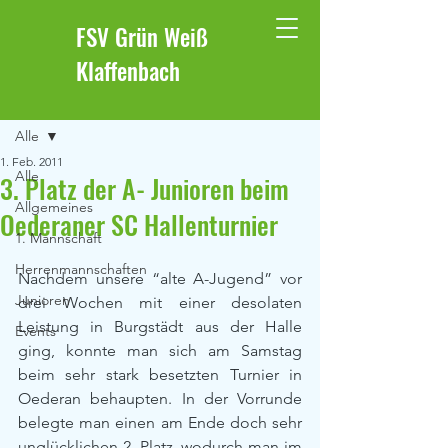
FSV Grün Weiß
Klaffenbach
Beitrag
Alle
1. Feb. 2011
Alle
3. Platz der A- Junioren beim
Allgemeines
Oederaner SC Hallenturnier
1. Mannschaft
Herrenmannschaften
Nachdem unsere “alte A-Jugend” vor 
Junioren
drei Wochen mit einer desolaten 
Leistung in Burgstädt aus der Halle 
Events
ging, konnte man sich am Samstag 
beim sehr stark besetzten Turnier in 
Oederan behaupten. In der Vorrunde 
belegte man einen am Ende doch sehr 
unglücklichen 2. Platz, wodurch man im 