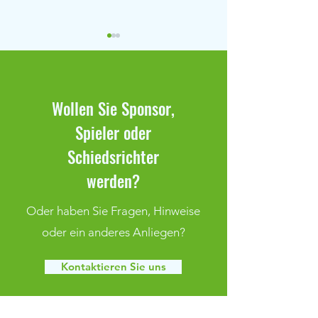
Wollen Sie Sponsor,
Spieler oder
Duralin-Cup & Optimum Cup
19. OSSI18 Bambin
Schiedsrichter
2026
14.06.2025
werden?
Oder haben Sie Fragen, Hinweise
oder ein anderes Anliegen?
Kontaktieren Sie uns