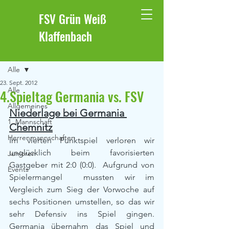
FSV Grün Weiß
Klaffenbach
Beitrag
Alle
23. Sept. 2012
Alle
4.Spieltag Germania vs. FSV
Allgemeines
Niederlage bei Germania 
1. Mannschaft
Chemnitz
Herrenmannschaften
Im vierten Punktspiel verloren wir 
unglücklich beim favorisierten 
Junioren
Gastgeber mit 2:0 (0:0).  Aufgrund von  
Events
Spielermangel  mussten wir im 
Vergleich zum Sieg der Vorwoche auf 
sechs Positionen umstellen, so das wir 
sehr Defensiv ins Spiel gingen. 
Germania übernahm das Spiel und 