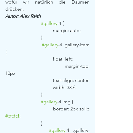
wofür wir natürlich die Daumen 
drücken.
Autor: Alex Raith
#gallery
-4 {
				margin: auto;
			}
#gallery
-4 .gallery-item 
{
				float: left;
				margin-top: 
10px;
				text-align: center;
				width: 33%;
			}
#gallery
-4 img {
				border: 2px solid 
#cfcfcf
;
			}
#gallery
-4 .gallery-