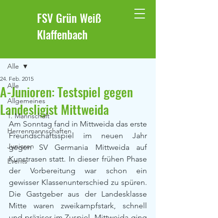
FSV Grün Weiß
Klaffenbach
Beitrag
Alle
24. Feb. 2015
Alle
A-Junioren: Testspiel gegen
Allgemeines
Landesligist Mittweida
1. Mannschaft
Am Sonntag fand in Mittweida das erste 
Herrenmannschaften
Freundschaftsspiel im neuen Jahr 
Junioren
gegen SV Germania Mittweida auf 
Kunstrasen statt. In dieser frühen Phase 
Events
der Vorbereitung war schon ein 
gewisser Klassenunterschied zu spüren. 
Die Gastgeber aus der Landesklasse 
Mitte waren zweikampfstark, schnell 
und präziser im Zuspiel. Mittweida ging 