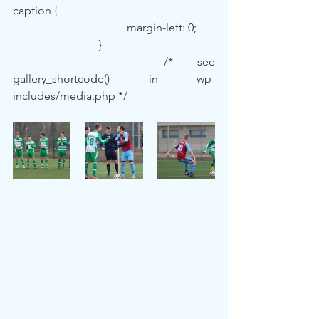
caption {
				margin-left: 0;
			}
			/* see 
gallery_shortcode() in wp-
includes/media.php */