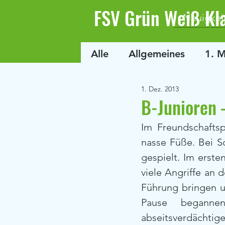
FSV Grün Weiß Kl
Neuigkei
Alle
Allgemeines
1. 
1. Dez. 2013
B-Junioren 
Im Freundschafts
nasse Füße. Bei S
gespielt. Im erste
viele Angriffe an 
Führung bringen u
Pause beganne
abseitsverdächtige