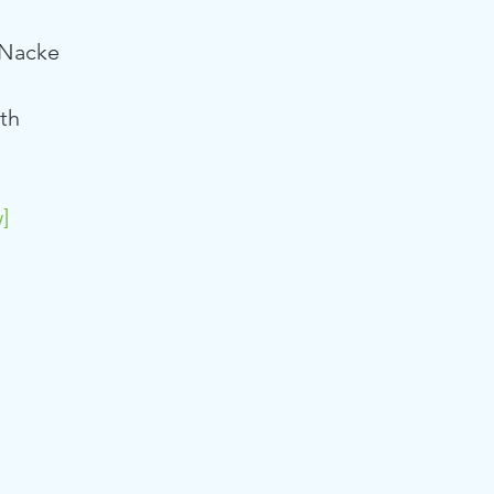
 Nacke
ith
]