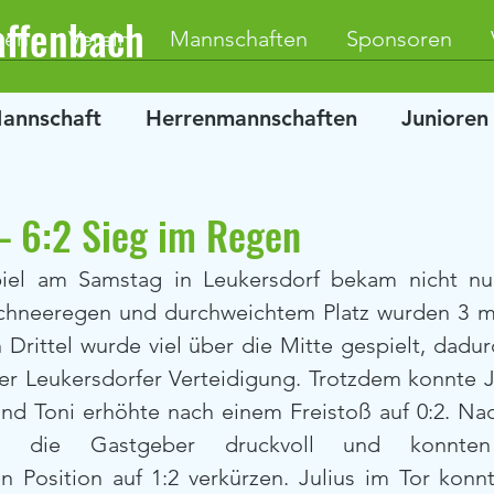
affenbach
ten
Verein
Mannschaften
Sponsoren
Mannschaft
Herrenmannschaften
Junioren
– 6:2 Sieg im Regen
piel am Samstag in Leukersdorf bekam nicht nu
chneeregen und durchweichtem Platz wurden 3 ma
n Drittel wurde viel über die Mitte gespielt, dadur
der Leukersdorfer Verteidigung. Trotzdem konnte Ju
nd Toni erhöhte nach einem Freistoß auf 0:2. Nac
n die Gastgeber druckvoll und konnten
n Position auf 1:2 verkürzen. Julius im Tor konnt