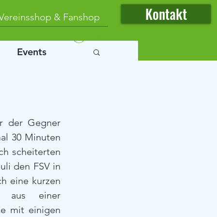
Kontakt
Vereinsshop & Fanshop
Anmelden
Events
r der Gegner 
l 30 Minuten 
ch scheiterten 
li den FSV in 
h eine kurzen 
 aus einer 
e mit einigen 