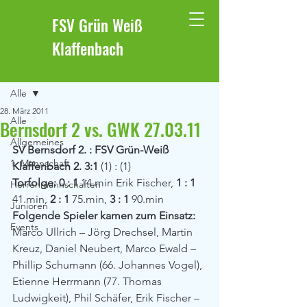
FSV Grün Weiß
Klaffenbach
Beitrag
Alle
28. März 2011
Alle
Bernsdorf 2 vs. GWK 27.03.11
Allgemeines
SV Bernsdorf 2. : FSV Grün-Weiß 
1. Mannschaft
Klaffenbach 2. 3:1 
(1) : (1)
Torfolge: 0 : 1
 14.min Erik Fischer,
 1 : 1
Herrenmannschaften
41.min, 
2 : 1
 75.min, 
3 : 1
 90.min
Junioren
Folgende Spieler kamen zum Einsatz:
Events
Marco Ullrich – Jörg Drechsel, Martin 
Kreuz, Daniel Neubert, Marco Ewald –  
Phillip Schumann (66. Johannes Vogel), 
Etienne Herrmann (77. Thomas 
Ludwigkeit), Phil Schäfer, Erik Fischer –  