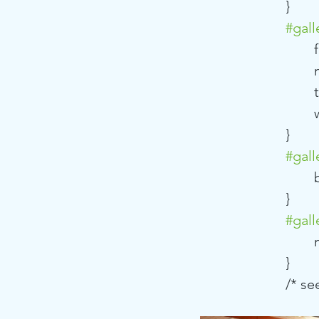
			}
#gall
	
	
	
			}
#gall
			}
#gall
	
			}
			/*