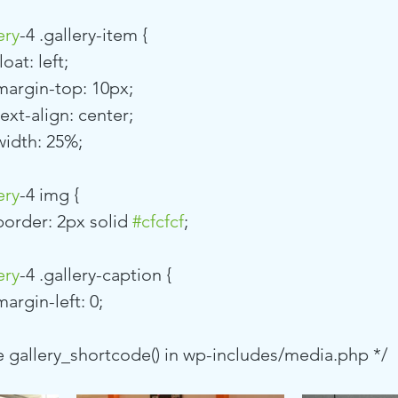
ery
-4 .gallery-item {
			float: left;
				margin-top: 10px;
			text-align: center;
			width: 25%;
ery
-4 img {
				border: 2px solid 
#cfcfcf
;
ery
-4 .gallery-caption {
			margin-left: 0;
 see gallery_shortcode() in wp-includes/media.php */