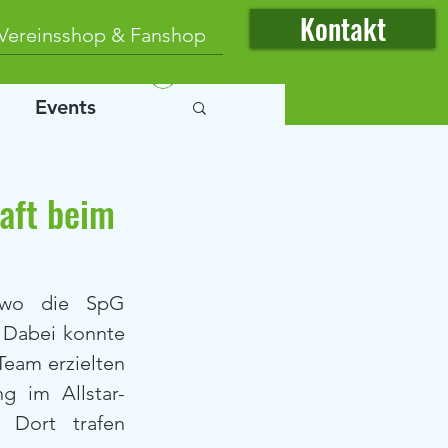
Kontakt
Vereinsshop & Fanshop
Anmelden
Events
haft beim
 wo die SpG 
 Dabei konnte 
eam erzielten 
g im Allstar-
Dort trafen 