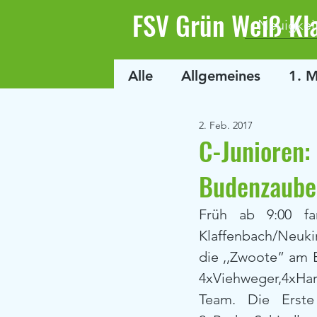
FSV Grün Weiß Kl
Neuigkei
Alle
Allgemeines
1. 
2. Feb. 2017
C-Junioren:
Budenzaube
Früh ab 9:00 fa
Klaffenbach/Neuki
die ,,Zwoote” am E
4xViehweger,4xHa
Team. Die Erste