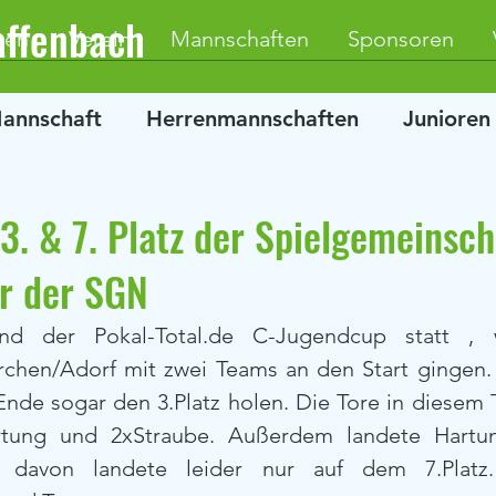
affenbach
ten
Verein
Mannschaften
Sponsoren
Mannschaft
Herrenmannschaften
Junioren
 3. & 7. Platz der Spielgemeinsc
r der SGN
nd der Pokal-Total.de C-Jugendcup statt ,
rchen/Adorf mit zwei Teams an den Start gingen.
nde sogar den 3.Platz holen. Die Tore in diesem T
rtung und 2xStraube. Außerdem landete Hartun
 davon landete leider nur auf dem 7.Platz. 