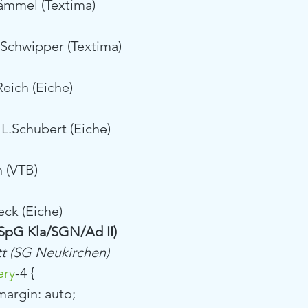
Lämmel (Textima)
.Schwipper (Textima)
Reich (Eiche)
 L.Schubert (Eiche)
h (VTB)
eck (Eiche)
 (SpG Kla/SGN/Ad II)
tt (SG Neukirchen)
ery
-4 {
			margin: auto;