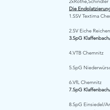
2xRothe,Schindler
Die Endplatzierung
1.SSV Textima Che
2.SV Eiche Reiche
3.SpG Klaffenbach
4.VTB Chemnitz
5.SpG Niederwürsc
6.VfL Chemnitz
7.SpG Klaffenbach
8.SpG Einsiedel/