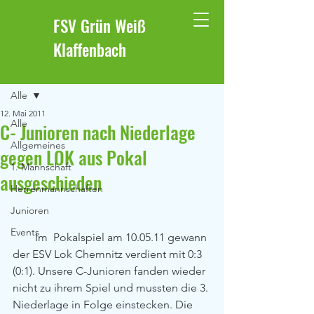
FSV Grün Weiß
Klaffenbach
Beitrag
Alle
12. Mai 2011
Alle
C- Junioren nach Niederlage
Allgemeines
gegen LOK aus Pokal
1. Mannschaft
ausgeschieden
Herrenmannschaften
Junioren
Events
        Im  Pokalspiel am 10.05.11 gewann 
der ESV Lok Chemnitz verdient mit 0:3 
(0:1). Unsere C-Junioren fanden wieder 
nicht zu ihrem Spiel und mussten die 3. 
Niederlage in Folge einstecken. Die 