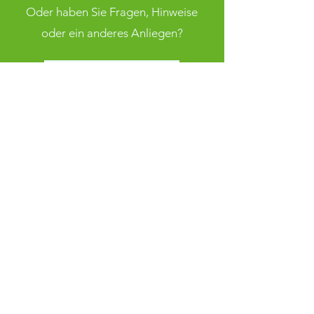
Oder haben Sie Fragen, Hinweise
oder ein anderes Anliegen?
Kontaktieren Sie uns
FSV Grün Weiß Klaffenbach
info@fsv-klaffenbach.de
Adorfer Straße 10
09123 Chemnitz
Impressum
Datenschutz
AGB