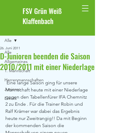
FSV Grün Weiß
Klaffenbach
Beitrag
Alle
26. Juni 2011
Alle
D-Junioren beenden die Saison
Allgemeines
2010/2011 mit einer Niederlage
1. Mannschaft
Herrenmannschaften
 Eine lange Saison ging für unsere 
Junioren
Mannschaft heute mit einer Niederlage 
gegen den Tabellenfürer IFA Chemnitz 
Events
2 zu Ende . Für die Trainer Robin und 
Ralf Krämer war dabei das Ergebnis 
heute nur Zweitrangig!! Da mit Beginn 
der kommenden Saison die 
Mannschaft von einem neuen 