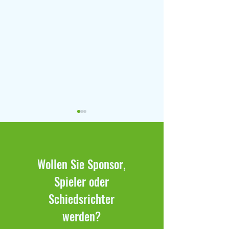
Wollen Sie Sponsor,
Spieler oder
Duralin-Cup & Optimum Cup
19. OSSI18 Bambin
Schiedsrichter
2026
14.06.2025
werden?