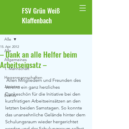
FSV Grün Weiß
Klaffenbach
Beitrag
Alle
15. Apr. 2012
Alle
– Dank an alle Helfer beim
Allgemeines
Arbeitseinsatz –
1. Mannschaft
Herrenmannschaften
 Allen Mitgliedern und Freunden des 
Junioren
Vereins ein ganz herzliches 
Dankeschön für die Initiative bei den 
Events
kurzfristigen Arbeitseinsätzen an den 
letzten beiden Samstagen. So konnte 
das unansehnliche Gelände hinter dem 
Schulungsraum wieder hergerichtet 
werden und der Schulungsraum selbst 