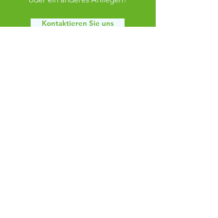
Kontaktieren Sie uns
FSV Grün Weiß Klaffenbach
info@fsv-klaffenbach.de
Adorfer Straße 10
09123 Chemnitz
Impressum
Datenschutz
AGB
© 2025
FSV Grün Weiß
Klaffenbach e.V.