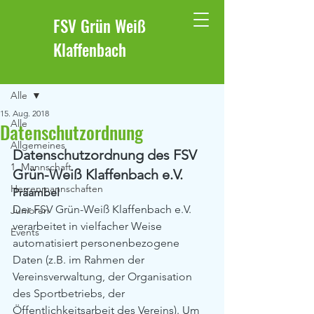
FSV Grün Weiß
Klaffenbach
Beitrag
Alle
15. Aug. 2018
Alle
Datenschutzordnung
Allgemeines
Datenschutzordnung des FSV 
1. Mannschaft
Grün-Weiß Klaffenbach e.V.
Herrenmannschaften
Präambel
Der FSV Grün-Weiß Klaffenbach e.V. 
Junioren
verarbeitet in vielfacher Weise 
Events
automatisiert personenbezogene 
Daten (z.B. im Rahmen der 
Vereinsverwaltung, der Organisation 
des Sportbetriebs, der 
Öffentlichkeitsarbeit des Vereins). Um 