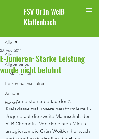
FSV Grün Weiß
Klaffenbach
Beitrag
Alle
28. Aug. 2011
Alle
E-Junioren: Starke Leistung
Allgemeines
wurde nicht belohnt
1. Mannschaft
Herrenmannschaften
Junioren
        Am ersten Spieltag der 2. 
Events
Kreisklasse traf unsere neu formierte E-
Jugend auf die zweite Mannschaft der 
VTB Chemnitz. Von der ersten Minute 
an agierten die Grün-Weißen hellwach 
und konnten das Heft in die Hand 