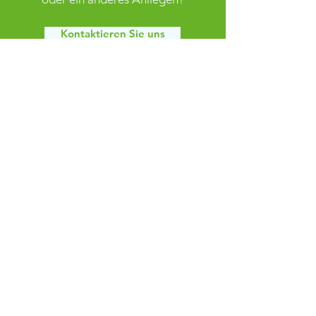
Kontaktieren Sie uns
FSV Grün Weiß Klaffenbach
info@fsv-klaffenbach.de
Adorfer Straße 10
09123 Chemnitz
Impressum
Datenschutz
AGB
© 2025
FSV Grün Weiß
Klaffenbach e.V.