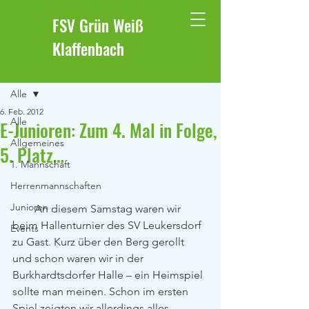
FSV Grün Weiß
Klaffenbach
Beitrag
Alle
6. Feb. 2012
Alle
E-Junioren: Zum 4. Mal in Folge,
Allgemeines
5. Platz…
1. Mannschaft
Herrenmannschaften
Junioren
        An diesem Samstag waren wir 
beim Hallenturnier des SV Leukersdorf 
Events
zu Gast. Kurz über den Berg gerollt 
und schon waren wir in der 
Burkhardtsdorfer Halle – ein Heimspiel 
sollte man meinen. Schon im ersten 
Spiel zeigten wir allerdings alles 