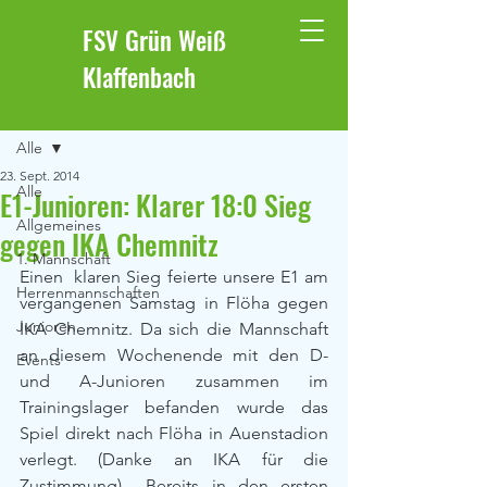
FSV Grün Weiß
Klaffenbach
Beitrag
Alle
23. Sept. 2014
Alle
E1-Junioren: Klarer 18:0 Sieg
Allgemeines
gegen IKA Chemnitz
1. Mannschaft
Einen  klaren Sieg feierte unsere E1 am 
Herrenmannschaften
vergangenen Samstag in Flöha gegen 
Junioren
IKA Chemnitz. Da sich die Mannschaft 
an diesem Wochenende mit den D- 
Events
und A-Junioren zusammen im 
Trainingslager befanden wurde das 
Spiel direkt nach Flöha in Auenstadion 
verlegt. (Danke an IKA für die 
Zustimmung)  Bereits in den ersten 