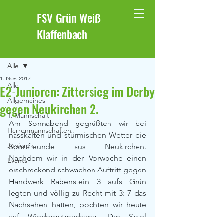
FSV Grün Weiß
Klaffenbach
Beitrag
Alle
1. Nov. 2017
Alle
E2-Junioren: Zittersieg im Derby
Allgemeines
gegen Neukirchen 2.
1. Mannschaft
Am Sonnabend gegrüßten wir bei 
Herrenmannschaften
nasskalten und stürmischen Wetter die 
Junioren
Sportfreunde aus Neukirchen. 
Nachdem wir in der Vorwoche einen 
Events
erschreckend schwachen Auftritt gegen 
Handwerk Rabenstein 3 aufs Grün 
legten und völlig zu Recht mit 3: 7 das 
Nachsehen hatten, pochten wir heute 
auf Wiedergutmachung. Das Spiel 