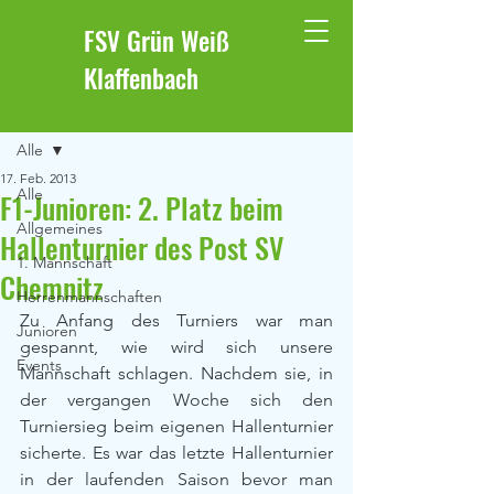
FSV Grün Weiß
Klaffenbach
Beitrag
Alle
17. Feb. 2013
Alle
F1-Junioren: 2. Platz beim
Allgemeines
Hallenturnier des Post SV
1. Mannschaft
Chemnitz
Herrenmannschaften
Zu Anfang des Turniers war man 
Junioren
gespannt, wie wird sich unsere 
Events
Mannschaft schlagen. Nachdem sie, in 
der vergangen Woche sich den 
Turniersieg beim eigenen Hallenturnier 
sicherte. Es war das letzte Hallenturnier 
in der laufenden Saison bevor man 