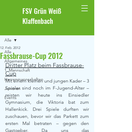
FSV Grün Weiß
Klaffenbach
Beitrag
Alle
12. Feb. 2012
Alle
Fassbrause-Cup 2012
Allgemeines
Dritter Platz beim Fassbrause-
1. Mannschaft
Cup
Herrenmannschaften
Mit einem kleinen und jungen Kader – 3 
Spieler sind noch im F-Jugend-Alter –  
Junioren
reisten wir heute ins Einsiedler 
Events
Gymnasium, die Viktoria bat zum 
Hallenkick. Drei Spiele durften wir 
zuschauen, bevor wir das Parkett zum 
ersten Mal betraten – gegen den 
Gastgeber. Da uns das 