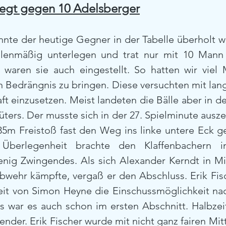
iegt gegen 10 Adelsberger
nte der heutige Gegner in der Tabelle überholt w
hlenmäßig unterlegen und trat nur mit 10 Mann 
aren sie auch eingestellt. So hatten wir viel M
 Bedrängnis zu bringen. Diese versuchten mit lange
aft einzusetzen. Meist landeten die Bälle aber in 
ers. Der musste sich in der 27. Spielminute auszei
35m Freistoß fast den Weg ins linke untere Eck ge
 Überlegenheit brachte den Klaffenbachern i
enig Zwingendes. Als sich Alexander Kerndt in Mi
wehr kämpfte, vergaß er den Abschluss. Erik Fisc
eit von Simon Heyne die Einschussmöglichkeit nac
s war es auch schon im ersten Abschnitt. Halbzei
nder. Erik Fischer wurde mit nicht ganz fairen Mitt