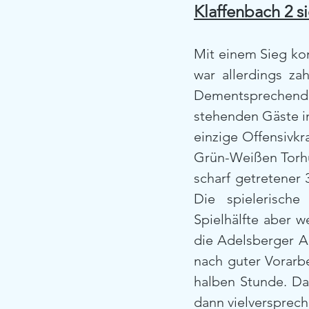
Klaffenbach 2 s
Mit einem Sieg kon
war allerdings za
Dementsprechend w
stehenden Gäste in
einzige Offensivkr
Grün-Weißen Torhüt
scharf getretener 
Die spielerische
Spielhälfte aber w
die Adelsberger Ab
nach guter Vorarb
halben Stunde. Da
dann vielverspreche