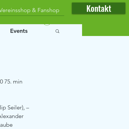
Kontakt
Vereinsshop & Fanshop
Anmelden
Events
 0 75. min 
p Seiler), – 
Alexander 
raube