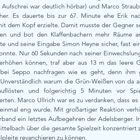
n Aufschrei war deutlich hörbar) und Marco Straub
cher. Es dauerte bis zur 67. Minute ehe Erik nac
it dem Kopf erzielte. Damit musste der Gegner se
ben und bot den Klaffenbachern mehr Räume an
e und seine Eingabe Simon Heyne sicher, fast ein 
konnte. Nur 60 Sekunden nach seiner Einwechslung
erhöhen können, traf aber aus 13 m das leere G
 bei Seppo nachfragen wie es geht, denn ihm g
 Unverständlich warum die Grün-Weißen von da a
 auflösten und folgerichtig 5 Minuten vor Spie
erten. Marco Ullrich war es zu verdanken, dass es 
einmal eng wurde. Mit großartiger Reaktion verhi
rband ein letztes Aufbegehren der Adelsberger. In
ittelbach über die gesamte Spielzeit konzentriert 
elpleite revanchieren zu können.