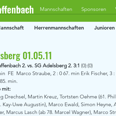
affenbach
ten
Verein
Mannschaften
Sponsoren
Mannschaft
Herrenmannschaften
Junioren
lsberg 01.05.11
fenbach 2. vs. SG Adelsberg 2. 3:1 
(0):(0)
min  FE  Marco Straube, 2 : 0 67. min Erik Fischer, 3 :
85. min.
 mit:
g Drechsel, Martin Kreuz, Tortsten Oehme (61. Philli
7. Kay-Uwe Augustin), Marco Ewald, Simon Heyne, 
her, Marcus Lasch (ab 78. Marcel Wagner), Marco St