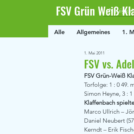
FSV Grün Weiß Kl
Neuigkei
Alle
Allgemeines
1. 
1. Mai 2011
FSV vs. Ade
FSV Grün-Weiß Klaf
Torfolge: 1 : 0 49. 
Simon Heyne, 3 : 1 
Klaffenbach spielte
Marco Ullrich – Jör
Daniel Neubert (5
Kerndt – Erik Fisc