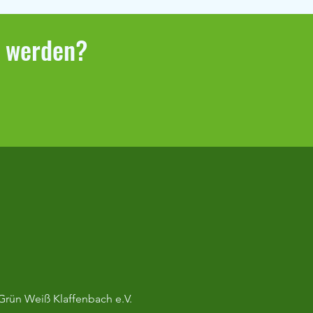
r werden?
SSI18 Bambini-CUP
.2025
Grün Weiß Klaffenbach e.V.