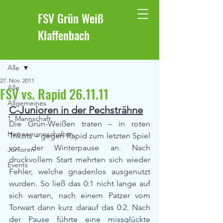
FSV Grün Weiß
Klaffenbach
Beitrag
Alle
27. Nov. 2011
Alle
FSV vs. Rapid 26.11.11
Allgemeines
C-Junioren in der Pechsträhne
1. Mannschaft
Die Grün-Weißen traten – in roten 
Herrenmannschaften
Trikots – gegen Rapid zum letzten Spiel 
vor der Winterpause an. Nach 
Junioren
druckvollem Start mehrten sich wieder 
Events
Fehler, welche gnadenlos ausgenutzt 
wurden. So ließ das 0:1 nicht lange auf 
sich warten, nach einem Patzer vom 
Torwart dann kurz darauf das 0:2. Nach 
der Pause führte eine missglückte 