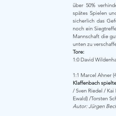
über 50% verhind
spätes Spielen un
sicherlich das Ge
noch ein Siegtreff
Mannschaft die gut
unten zu verschaff
Tore:
1:0 David Wildenha
1:1 Marcel Ahner (
Klaffenbach spielte
/ Sven Riedel / Ka
Ewald) /Torsten Sch
Autor: Jürgen Bec