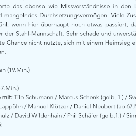
erte das ebenso wie Missverständnisse in den L
d mangelndes Durchsetzungsvermögen. Viele Zusc
fühl, wenn hier überhaupt noch etwas passiert, d
er der Stahl-Mannschaft. Sehr schade und unverstän
e Chance nicht nutzte, sich mit einem Heimsieg et
en.
in (19.Min.)
47.Min.)
 mit:
 Tilo Schumann / Marcus Schenk (gelb, 1.) / 
i Lappöhn / Manuel Klötzer / Daniel Neubert (ab 67
ulz / David Wildenhain / Phil Schäfer (gelb,1.) / S
k 