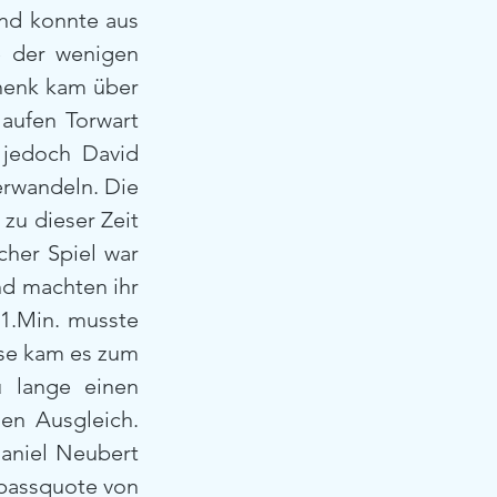
d konnte aus 
e der wenigen 
henk kam über 
aufen Torwart 
jedoch David 
rwandeln. Die 
zu dieser Zeit 
her Spiel war 
d machten ihr 
41.Min. musste 
se kam es zum 
 lange einen 
en Ausgleich. 
aniel Neubert 
passquote von 