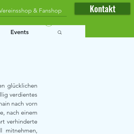
Kontakt
Vereinsshop & Fanshop
Anmelden
Events
n glücklichen 
lig verdientes 
ain nach vorn 
ie, nach einem 
rt verhinderte 
ll mitnehmen, 