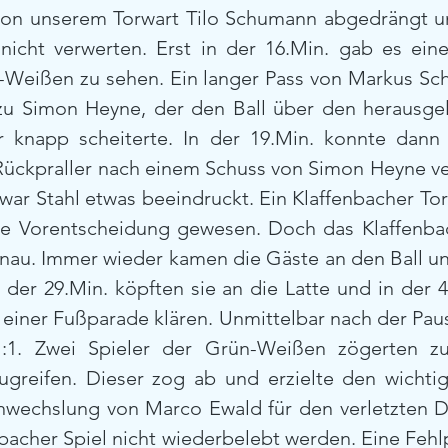
on unserem Torwart Tilo Schumann abgedrängt un
nicht verwerten. Erst in der 16.Min. gab es ein
Weißen zu sehen. Ein langer Pass von Markus Sc
u Simon Heyne, der den Ball über den herausgel
 knapp scheiterte. In der 19.Min. konnte dann 
Rückpraller nach einem Schuss von Simon Heyne ve
war Stahl etwas beeindruckt. Ein Klaffenbacher Tor 
ine Vorentscheidung gewesen. Doch das Klaffenbac
nau. Immer wieder kamen die Gäste an den Ball un
In der 29.Min. köpften sie an die Latte und in der 
einer Fußparade klären. Unmittelbar nach der Pau
1:1. Zwei Spieler der Grün-Weißen zögerten zu
ugreifen. Dieser zog ab und erzielte den wichtig
nwechslung von Marco Ewald für den verletzten D
bacher Spiel nicht wiederbelebt werden. Eine Fehl