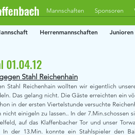
affenbach
ten
Verein
Mannschaften
Sponsoren
Mannschaft
Herrenmannschaften
Junioren
l 01.04.12
gegen Stahl Reichenhain
 Stahl Reichenhain wollten wir eigentlich unsere
eln. Das gelang nicht. Die Gäste erreichten ein völ
on in der ersten Viertelstunde versuchte Reichenh
 nicht einigeln zu lassen.. In der 7.Min.schossen s
telfeld, auf das Klaffenbacher Tor und unser Torwa
 In der 13.Min. konnte ein Stahlspieler den Ba