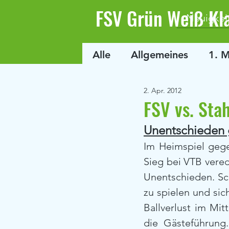
FSV Grün Weiß Kl
Neuigkei
Alle
Allgemeines
1. 
2. Apr. 2012
FSV vs. Stah
Unentschieden 
Im Heimspiel gegen
Sieg bei VTB vered
Unentschieden. Sch
zu spielen und sich
Ballverlust im Mit
die Gästeführung.