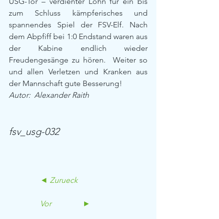
USG-Tor – verdienter Lohn für ein bis 
zum Schluss kämpferisches und 
spannendes Spiel der FSV-Elf. Nach 
dem Abpfiff bei 1:0 Endstand waren aus 
der Kabine endlich wieder 
Freudengesänge zu hören.  Weiter so 
und allen Verletzen und Kranken aus 
der Mannschaft gute Besserung!
Autor:  Alexander Raith
fsv_usg-032 
                ◄ Zurueck            
                Vor                ►