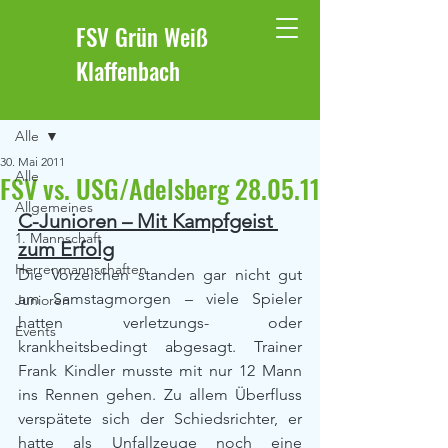
FSV Grün Weiß
Klaffenbach
Beitrag
Alle
30. Mai 2011
Alle
FSV vs. USG/Adelsberg 28.05.11
Allgemeines
C-Junioren – Mit Kampfgeist 
1. Mannschaft
zum Erfolg
Herrenmannschaften
Die Vorzeichen standen gar nicht gut 
am Samstagmorgen – viele Spieler 
Junioren
hatten verletzungs- oder 
Events
krankheitsbedingt abgesagt. Trainer 
Frank Kindler musste mit nur 12 Mann 
ins Rennen gehen. Zu allem Überfluss 
verspätete sich der Schiedsrichter, er 
hatte als Unfallzeuge noch eine 