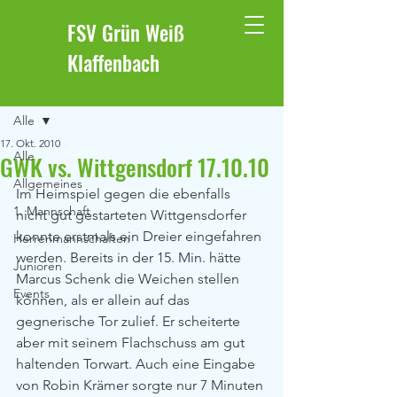
FSV Grün Weiß
Klaffenbach
Beitrag
Alle
17. Okt. 2010
Alle
GWK vs. Wittgensdorf 17.10.10
Allgemeines
Im Heimspiel gegen die ebenfalls 
1. Mannschaft
nicht gut gestarteten Wittgensdorfer 
konnte erstmals ein Dreier eingefahren 
Herrenmannschaften
werden. Bereits in der 15. Min. hätte 
Junioren
Marcus Schenk die Weichen stellen 
Events
können, als er allein auf das 
gegnerische Tor zulief. Er scheiterte 
aber mit seinem Flachschuss am gut 
haltenden Torwart. Auch eine Eingabe 
von Robin Krämer sorgte nur 7 Minuten 