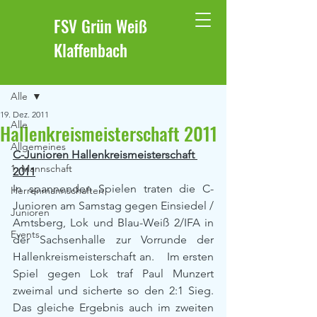
FSV Grün Weiß
Klaffenbach
Beitrag
Alle
19. Dez. 2011
Alle
Hallenkreismeisterschaft 2011
Allgemeines
C-Junioren Hallenkreismeisterschaft 
1. Mannschaft
2011
In spannenden Spielen traten die C-
Herrenmannschaften
Junioren am Samstag gegen Einsiedel / 
Junioren
Amtsberg, Lok und Blau-Weiß 2/IFA in 
Events
der Sachsenhalle zur Vorrunde der 
Hallenkreismeisterschaft an.    Im ersten 
Spiel gegen Lok traf Paul Munzert 
zweimal und sicherte so den 2:1 Sieg.  
Das gleiche Ergebnis auch im zweiten 