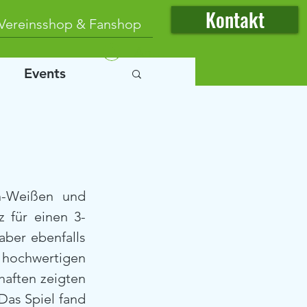
Kontakt
Vereinsshop & Fanshop
Anmelden
Events
n-Weißen und 
z für einen 3-
ber ebenfalls 
 hochwertigen 
haften zeigten 
Das Spiel fand 