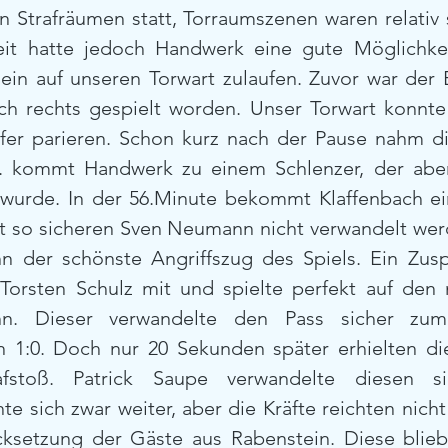
 Strafräumen statt, Torraumszenen waren relativ 
eit hatte jedoch Handwerk eine gute Möglichkei
ein auf unseren Torwart zulaufen. Zuvor war der Ba
ch rechts gespielt worden. Unser Torwart konnte
er parieren. Schon kurz nach der Pause nahm die
in. kommt Handwerk zu einem Schlenzer, der abe
wurde. In der 56.Minute bekommt Klaffenbach ein
t so sicheren Sven Neumann nicht verwandelt werd
n der schönste Angriffszug des Spiels. Ein Zusp
orsten Schulz mit und spielte perfekt auf den 
n. Dieser verwandelte den Pass sicher zum v
 1:0. Doch nur 20 Sekunden später erhielten di
afstoß. Patrick Saupe verwandelte diesen si
e sich zwar weiter, aber die Kräfte reichten nicht
cksetzung der Gäste aus Rabenstein. Diese bliebe