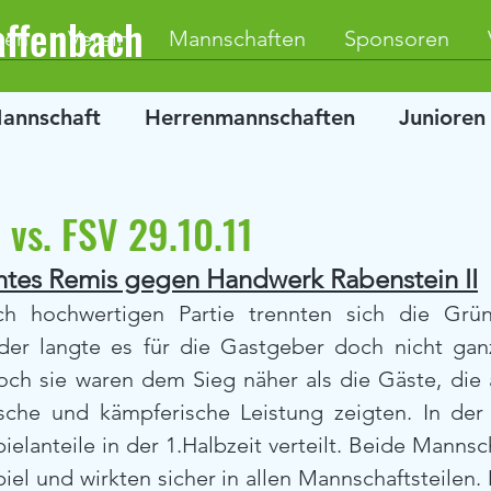
affenbach
ten
Verein
Mannschaften
Sponsoren
Mannschaft
Herrenmannschaften
Junioren
 vs. FSV 29.10.11
htes Remis gegen Handwerk Rabenstein II
isch hochwertigen Partie trennten sich die Grü
der langte es für die Gastgeber doch nicht gan
ch sie waren dem Sieg näher als die Gäste, die a
ische und kämpferische Leistung zeigten. In der
ielanteile in der 1.Halbzeit verteilt. Beide Mannsc
iel und wirkten sicher in allen Mannschaftsteilen. 