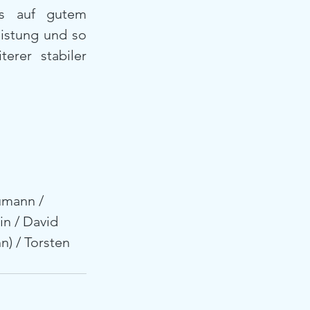
s auf gutem 
istung und so 
rer stabiler 
umann / 
n / David 
) / Torsten 