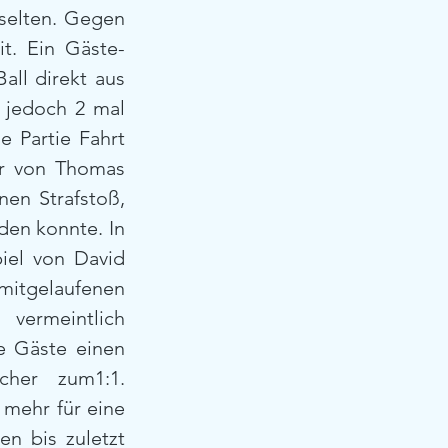
selten. Gegen 
t. Ein Gäste-
ll direkt aus 
 jedoch 2 mal 
 Partie Fahrt 
r von Thomas 
en Strafstoß, 
en konnte. In 
iel von David 
mitgelaufenen 
ermeintlich 
e Gäste einen 
cher zum1:1. 
 mehr für eine 
n bis zuletzt 