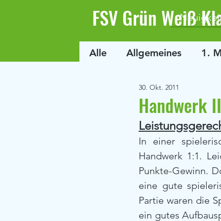
FSV Grün Weiß Kl
Neuigkei
Alle
Allgemeines
1. 
30. Okt. 2011
Handwerk II
Leistungsgerec
In einer spieler
Handwerk 1:1. Lei
Punkte-Gewinn. Do
eine gute spieler
Partie waren die Sp
ein gutes Aufbausp